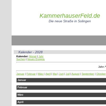
KammerhauserFeld.de
Die neue Straße in Solingen
Kalender - 2028
Kalender:
Monat
|
Jahr
Suchen
|
Neues Ereignis
Jahr:
Januar
|
Februar
|
März
|
April
|
Mai
|
Juni
|
Juli
|
August
|
September
|
Oktober
Januar
Februar
März
April